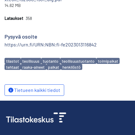
14.62 MB
Lataukset
358
Pysyvä osoite
https://urn.fi/URN:NBN:fi-fe2023013116842
Avainsanat
tilastot
teollisuus
tuotanto
teollisuustuotanto
toimipaikat
tehtaat
raaka-aineet
palkat
henkilöstö
Tietueen kaikki tiedot