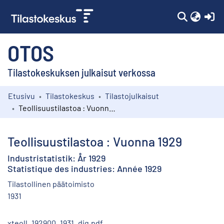
(c
OTOS
Tilastokeskuksen julkaisut verkossa
Etusivu
Tilastokeskus
Tilastojulkaisut
Kokoelmat
Teollisuustilastoa : Vuonna 1929
Selaa
Teollisuustilastoa : Vuonna 1929
Industristatistik: År 1929
Statistique des industries: Année 1929
Tilastollinen päätoimisto
1931
xteoll_192900_1931_dig.pdf