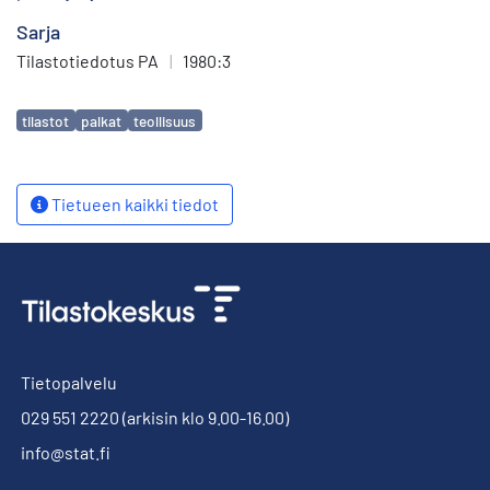
Sarja
Tilastotiedotus PA
|
1980:3
Avainsanat
tilastot
palkat
teollisuus
Tietueen kaikki tiedot
Tietopalvelu
029 551 2220
(arkisin klo 9.00-16.00)
info@stat.fi