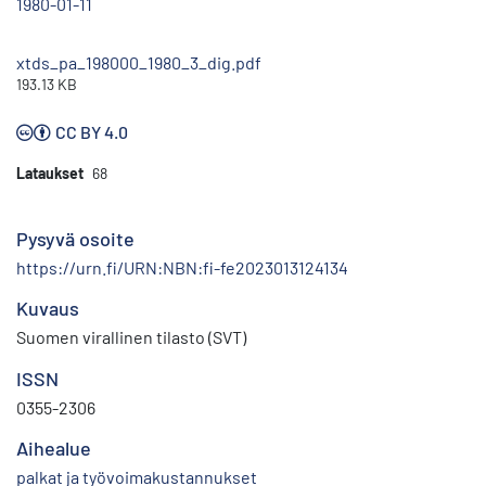
1980-01-11
xtds_pa_198000_1980_3_dig.pdf
193.13 KB
CC BY 4.0
Lataukset
68
Pysyvä osoite
https://urn.fi/URN:NBN:fi-fe2023013124134
Kuvaus
Suomen virallinen tilasto (SVT)
ISSN
0355-2306
Aihealue
palkat ja työvoimakustannukset