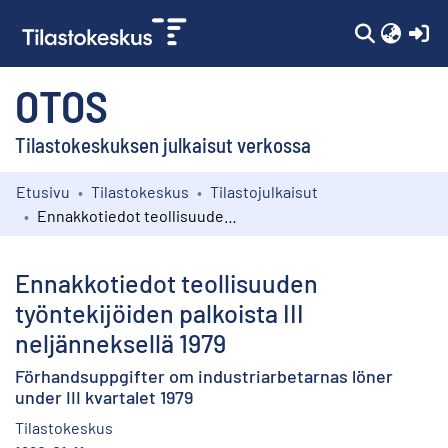
(c
OTOS
Tilastokeskuksen julkaisut verkossa
Etusivu
Tilastokeskus
Tilastojulkaisut
Kokoelmat
Ennakkotiedot teollisuuden työntekijöiden palkoista III neljänneksellä 1979
Selaa
Ennakkotiedot teollisuuden
työntekijöiden palkoista III
neljänneksellä 1979
Förhandsuppgifter om industriarbetarnas löner
under III kvartalet 1979
Tilastokeskus