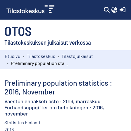
(c
OTOS
Tilastokeskuksen julkaisut verkossa
Etusivu
Tilastokeskus
Tilastojulkaisut
Kokoelmat
Preliminary population statistics : 2016, November
Selaa
Preliminary population statistics :
2016, November
Väestön ennakkotilasto : 2016, marraskuu
Förhandsuppgifter om befolkningen : 2016,
november
Statistics Finland
2016