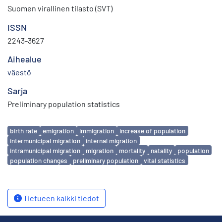
Suomen virallinen tilasto (SVT)
ISSN
2243-3627
Aihealue
väestö
Sarja
Preliminary population statistics
Avainsanat
birth rate
emigration
immigration
increase of population
intermunicipal migration
internal migration
intramunicipal migration
migration
mortality
natality
population
population changes
preliminary population
vital statistics
Tietueen kaikki tiedot