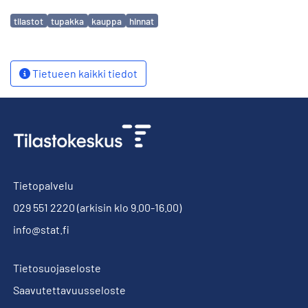
Avainsanat
tilastot
tupakka
kauppa
hinnat
Tietueen kaikki tiedot
Tietopalvelu
029 551 2220
(arkisin klo 9.00-16.00)
info@stat.fi
Tietosuojaseloste
Saavutettavuusseloste