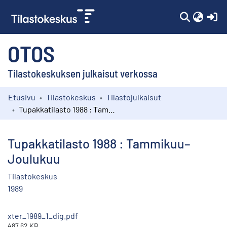
(c
OTOS
Tilastokeskuksen julkaisut verkossa
Etusivu
Tilastokeskus
Tilastojulkaisut
Kokoelmat
Tupakkatilasto 1988 : Tammikuu–Joulukuu
Selaa
Tupakkatilasto 1988 : Tammikuu–
Joulukuu
Tilastokeskus
1989
xter_1989_1_dig.pdf
487.62 KB