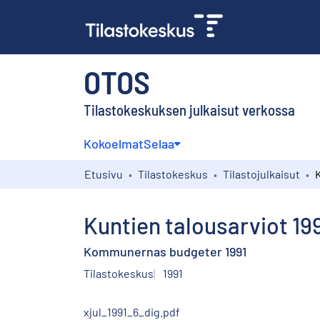
OTOS
Tilastokeskuksen julkaisut verkossa
Kokoelmat
Selaa
Etusivu
Tilastokeskus
Tilastojulkaisut
K
Kuntien talousarviot 19
Kommunernas budgeter 1991
Tilastokeskus
1991
xjul_1991_6_dig.pdf