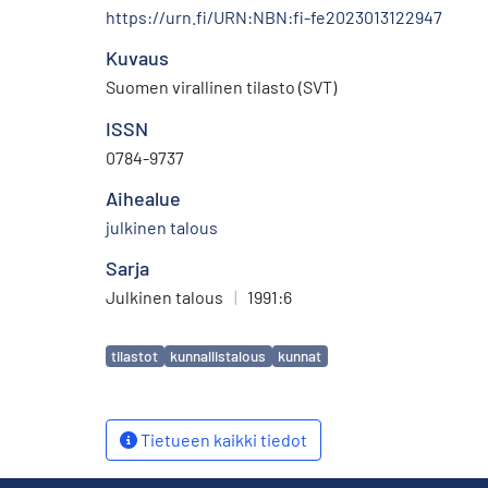
https://urn.fi/URN:NBN:fi-fe2023013122947
Kuvaus
Suomen virallinen tilasto (SVT)
ISSN
0784-9737
Aihealue
julkinen talous
Sarja
Julkinen talous
|
1991:6
Avainsanat
tilastot
kunnallistalous
kunnat
Tietueen kaikki tiedot