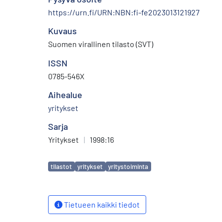
https://urn.fi/URN:NBN:fi-fe2023013121927
Kuvaus
Suomen virallinen tilasto (SVT)
ISSN
0785-546X
Aihealue
yritykset
Sarja
Yritykset
|
1998:16
Avainsanat
tilastot
yritykset
yritystoiminta
Tietueen kaikki tiedot