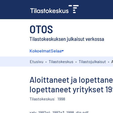
OTOS
Tilastokeskuksen julkaisut verkossa
Kokoelmat
Selaa
Etusivu
Tilastokeskus
Tilastojulkaisut
Aloittaneet ja lopettanee
lopettaneet yritykset 19
Tilastokeskus
1998
xaly_1997q4_1997q3_1998_dig.pdf