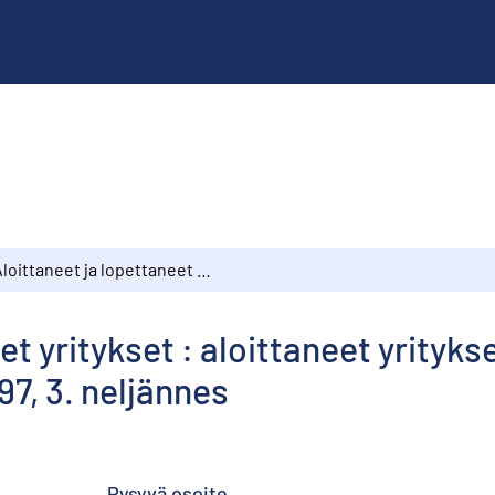
Aloittaneet ja lopettaneet yritykset : aloittaneet yritykset 1997, 4. neljännes : lopettaneet yritykset 1997, 3. neljännes
t yritykset : aloittaneet yritykse
97, 3. neljännes
Pysyvä osoite