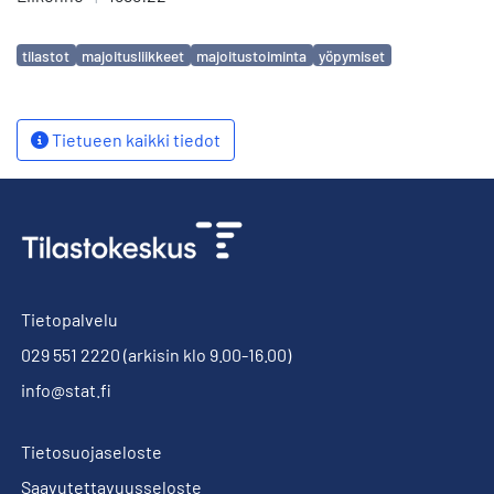
Avainsanat
tilastot
majoitusliikkeet
majoitustoiminta
yöpymiset
Tietueen kaikki tiedot
Tietopalvelu
029 551 2220
(arkisin klo 9.00-16.00)
info@stat.fi
Tietosuojaseloste
Saavutettavuusseloste