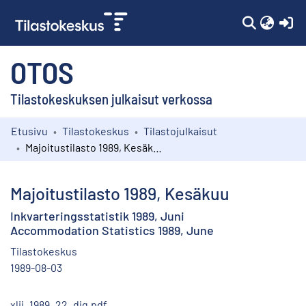
(c
OTOS
Tilastokeskuksen julkaisut verkossa
Etusivu
Tilastokeskus
Tilastojulkaisut
Kokoelmat
Majoitustilasto 1989, Kesäkuu
Selaa
Majoitustilasto 1989, Kesäkuu
Inkvarteringsstatistik 1989, Juni
Accommodation Statistics 1989, June
Tilastokeskus
1989-08-03
xlii_1989_22_dig.pdf