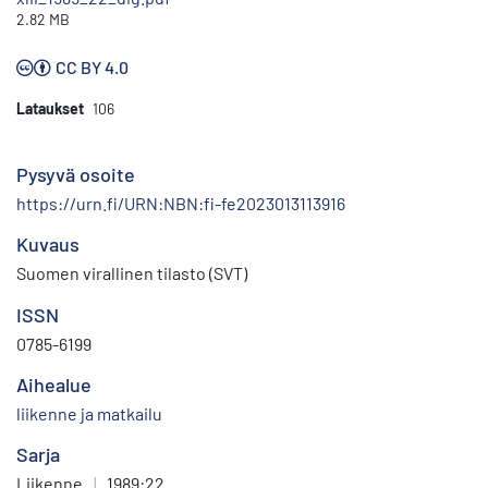
2.82 MB
CC BY 4.0
Lataukset
106
Pysyvä osoite
https://urn.fi/URN:NBN:fi-fe2023013113916
Kuvaus
Suomen virallinen tilasto (SVT)
ISSN
0785-6199
Aihealue
liikenne ja matkailu
Sarja
Liikenne
|
1989:22