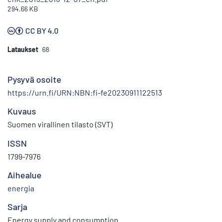
294.66 KB
CC BY 4.0
Lataukset
68
Pysyvä osoite
https://urn.fi/URN:NBN:fi-fe20230911122513
Kuvaus
Suomen virallinen tilasto (SVT)
ISSN
1799-7976
Aihealue
energia
Sarja
Energy supply and consumption