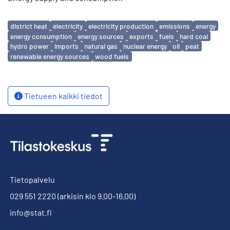
Avainsanat
district heat
electricity
electricity production
emissions
energy
energy consumption
energy sources
exports
fuels
hard coal
hydro power
imports
natural gas
nuclear energy
oil
peat
renewable energy sources
wood fuels
Tietueen kaikki tiedot
Tietopalvelu
029 551 2220
(arkisin klo 9.00-16.00)
info@stat.fi