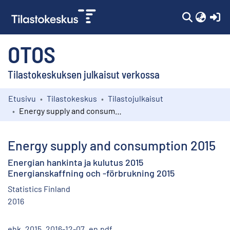
(c
OTOS
Tilastokeskuksen julkaisut verkossa
Etusivu
Tilastokeskus
Tilastojulkaisut
Kokoelmat
Energy supply and consumption 2015
Selaa
Energy supply and consumption 2015
Energian hankinta ja kulutus 2015
Energianskaffning och -förbrukning 2015
Statistics Finland
2016
ehk_2015_2016-12-07_en.pdf