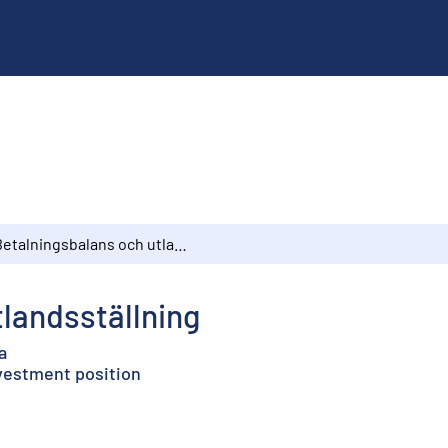
Betalningsbalans och utlandsställning
landsställning
a
nvestment position