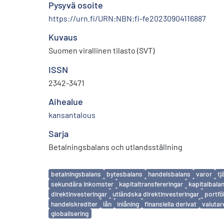
Pysyvä osoite
https://urn.fi/URN:NBN:fi-fe20230904116887
Kuvaus
Suomen virallinen tilasto (SVT)
ISSN
2342-3471
Aihealue
kansantalous
Sarja
Betalningsbalans och utlandsställning
Avainsanat
betalningsbalans
bytesbalans
handelsbalans
varor
tj
sekundära inkomster
kapitaltransfereringar
kapitalbala
direktinvesteringar
utländska direktinvesteringar
portfö
handelskrediter
lån
inlåning
finansiella derivat
valutar
globalisering