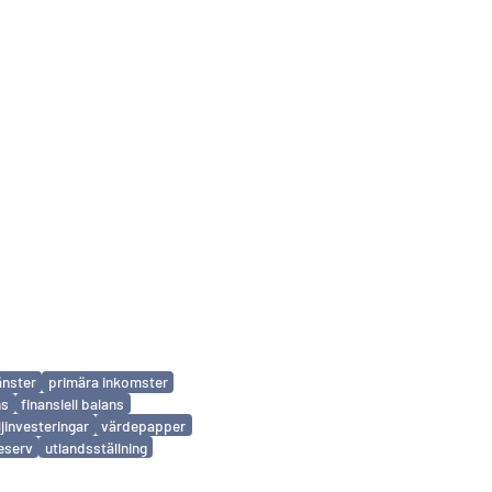
änster
primära inkomster
ns
finansiell balans
ljinvesteringar
värdepapper
eserv
utlandsställning