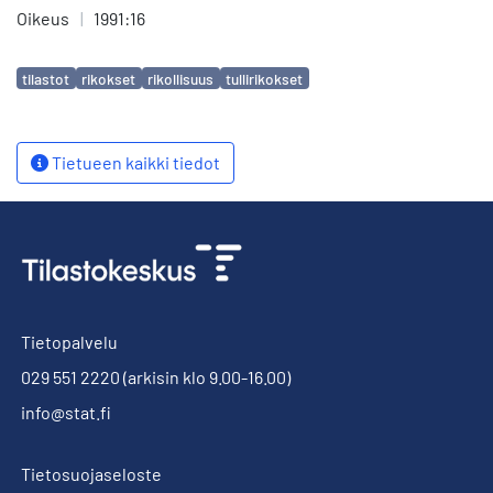
Oikeus
|
1991:16
Avainsanat
tilastot
rikokset
rikollisuus
tullirikokset
Tietueen kaikki tiedot
Tietopalvelu
029 551 2220
(arkisin klo 9.00-16.00)
info@stat.fi
Tietosuojaseloste