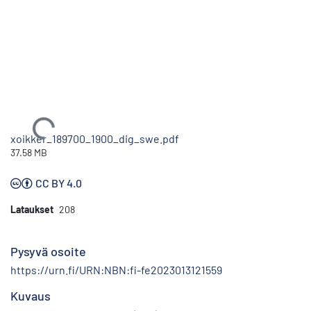
Ladataan...
xoikker_189700_1900_dig_swe.pdf
37.58 MB
CC BY 4.0
Lataukset
208
Pysyvä osoite
https://urn.fi/URN:NBN:fi-fe2023013121559
Kuvaus