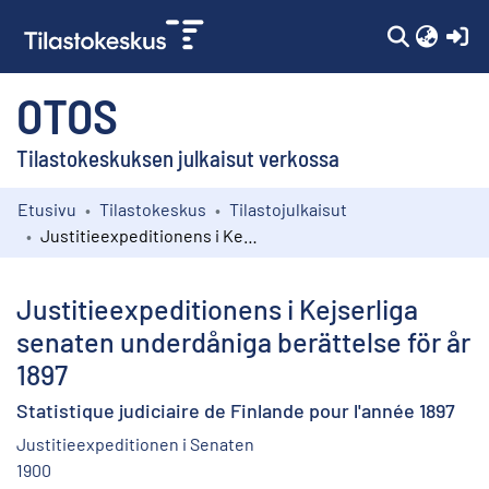
(c
OTOS
Tilastokeskuksen julkaisut verkossa
Etusivu
Tilastokeskus
Tilastojulkaisut
Kokoelmat
Justitieexpeditionens i Kejserliga senaten underdåniga berättelse för år 1897
Selaa
Justitieexpeditionens i Kejserliga
senaten underdåniga berättelse för år
1897
Statistique judiciaire de Finlande pour l'année 1897
Justitieexpeditionen i Senaten
1900