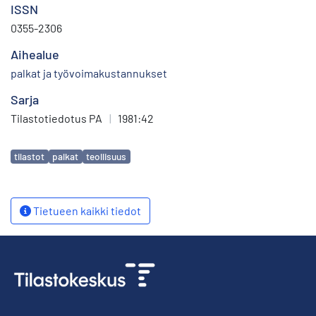
ISSN
0355-2306
Aihealue
palkat ja työvoimakustannukset
Sarja
Tilastotiedotus PA
|
1981:42
Avainsanat
tilastot
palkat
teollisuus
Tietueen kaikki tiedot