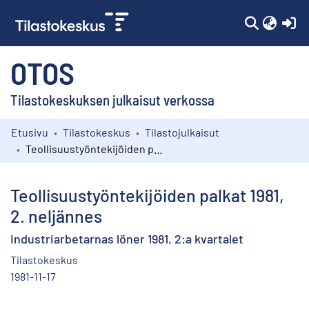
(c
OTOS
Tilastokeskuksen julkaisut verkossa
Etusivu
Tilastokeskus
Tilastojulkaisut
Kokoelmat
Teollisuustyöntekijöiden palkat 1981, 2. neljännes
Selaa
Teollisuustyöntekijöiden palkat 1981,
2. neljännes
Industriarbetarnas löner 1981, 2:a kvartalet
Tilastokeskus
1981-11-17