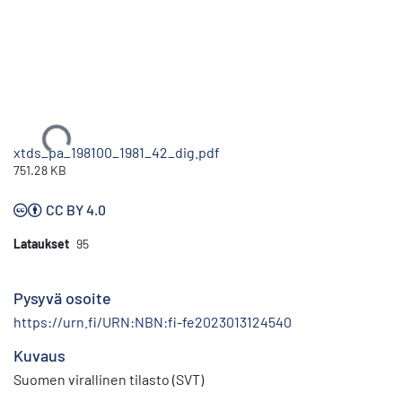
Ladataan...
xtds_pa_198100_1981_42_dig.pdf
751.28 KB
CC BY 4.0
Lataukset
95
Pysyvä osoite
https://urn.fi/URN:NBN:fi-fe2023013124540
Kuvaus
Suomen virallinen tilasto (SVT)