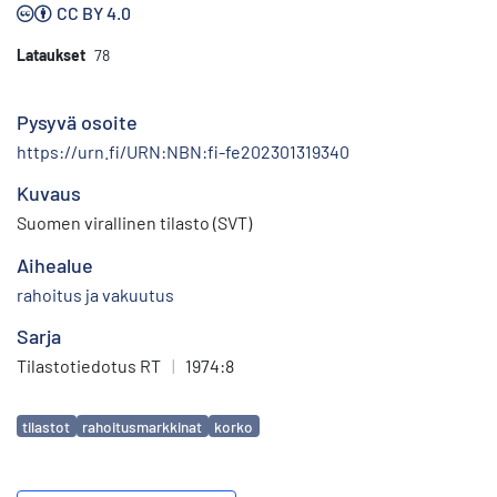
CC BY 4.0
Lataukset
78
Pysyvä osoite
https://urn.fi/URN:NBN:fi-fe202301319340
Kuvaus
Suomen virallinen tilasto (SVT)
Aihealue
rahoitus ja vakuutus
Sarja
Tilastotiedotus RT
|
1974:8
Avainsanat
tilastot
rahoitusmarkkinat
korko