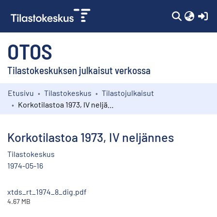
(c
OTOS
Tilastokeskuksen julkaisut verkossa
Etusivu
Tilastokeskus
Tilastojulkaisut
Kokoelmat
Korkotilastoa 1973, IV neljännes
Selaa
Korkotilastoa 1973, IV neljännes
Tilastokeskus
1974-05-16
xtds_rt_1974_8_dig.pdf
4.67 MB