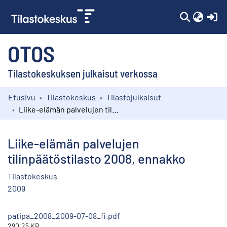
(c
OTOS
Tilastokeskuksen julkaisut verkossa
Etusivu
Tilastokeskus
Tilastojulkaisut
Kokoelmat
Liike-elämän palvelujen tilinpäätöstilasto 2008, ennakko
Selaa
Liike-elämän palvelujen
tilinpäätöstilasto 2008, ennakko
Tilastokeskus
2009
patipa_2008_2009-07-08_fi.pdf
290.25 KB