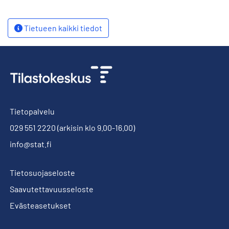
Tietueen kaikki tiedot
Tietopalvelu
029 551 2220
(arkisin klo 9.00-16.00)
info@stat.fi
Tietosuojaseloste
Saavutettavuusseloste
Evästeasetukset