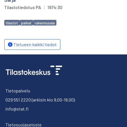
Tilastotiedotus PA
|
1974:30
Avainsanat
tilastot
palkat
rakennusala
Tietueen kaikki tiedot
Tietopalvelu
029 551 2220
(arkisin klo 9.00-16.00)
info@stat.fi
Tietosuojaseloste