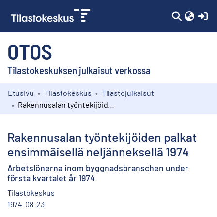
(c
OTOS
Tilastokeskuksen julkaisut verkossa
Etusivu
Tilastokeskus
Tilastojulkaisut
Kokoelmat
Rakennusalan työntekijöiden palkat ensimmäisellä neljänneksellä 1974
Selaa
Rakennusalan työntekijöiden palkat
ensimmäisellä neljänneksellä 1974
Arbetslönerna inom byggnadsbranschen under
första kvartalet år 1974
Tilastokeskus
1974-08-23