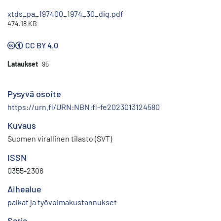
xtds_pa_197400_1974_30_dig.pdf
474.18 KB
CC BY 4.0
Lataukset
95
Pysyvä osoite
https://urn.fi/URN:NBN:fi-fe2023013124580
Kuvaus
Suomen virallinen tilasto (SVT)
ISSN
0355-2306
Aihealue
palkat ja työvoimakustannukset
Sarja