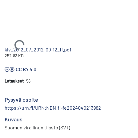
Ladataan...
klv_2012_07_2012-09-12_fi.pdf
252.83 KB
CC BY 4.0
Lataukset
58
Pysyvä osoite
https://urn.fi/URN:NBN:fi-fe2024040213982
Kuvaus
Suomen virallinen tilasto (SVT)