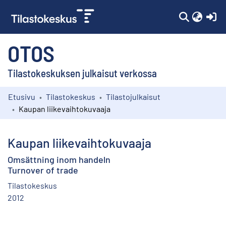
(c
OTOS
Tilastokeskuksen julkaisut verkossa
Etusivu
Tilastokeskus
Tilastojulkaisut
Kokoelmat
Kaupan liikevaihtokuvaaja
Selaa
Kaupan liikevaihtokuvaaja
Omsättning inom handeln
Turnover of trade
Tilastokeskus
2012