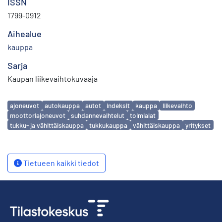
ISSN
1799-0912
Aihealue
kauppa
Sarja
Kaupan liikevaihtokuvaaja
Avainsanat
ajoneuvot
autokauppa
autot
indeksit
kauppa
liikevaihto
moottoriajoneuvot
suhdannevaihtelut
toimialat
tukku- ja vähittäiskauppa
tukkukauppa
vähittäiskauppa
yritykset
Tietueen kaikki tiedot