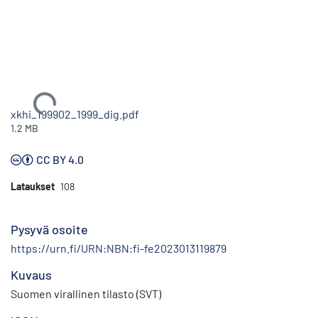
Ladataan...
xkhi_199902_1999_dig.pdf
1.2 MB
CC BY 4.0
Lataukset
108
Pysyvä osoite
https://urn.fi/URN:NBN:fi-fe2023013119879
Kuvaus
Suomen virallinen tilasto (SVT)