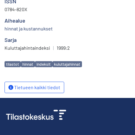
ISSN
0784-820X
Aihealue
hinnat ja kustannukset
Sarja
Kuluttajahintaindeksi
|
1999:2
Avainsanat
tilastot
hinnat
indeksit
kuluttajahinnat
Tietueen kaikki tiedot