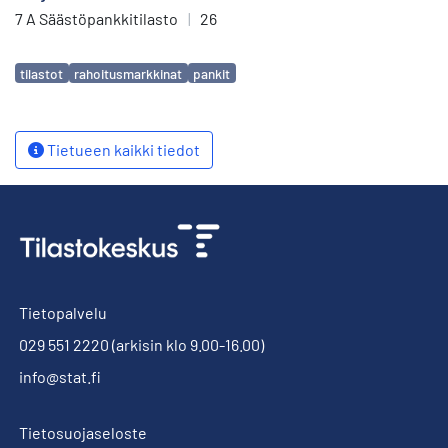
7 A Säästöpankkitilasto
|
26
Avainsanat
tilastot
rahoitusmarkkinat
pankit
Tietueen kaikki tiedot
Tietopalvelu
029 551 2220
(arkisin klo 9.00-16.00)
info@stat.fi
Tietosuojaseloste