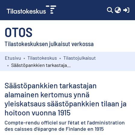
(c
OTOS
Tilastokeskuksen julkaisut verkossa
Etusivu
Tilastokeskus
Tilastojulkaisut
Kokoelmat
Säästöpankkien tarkastajan alamainen kertomus ynnä yleiskatsaus säästöpankkien tilaan ja hoitoon vuonna 1915
Selaa
Säästöpankkien tarkastajan
alamainen kertomus ynnä
yleiskatsaus säästöpankkien tilaan ja
hoitoon vuonna 1915
Compte-rendu officiel sur l'état et l'administration
des caisses d'épargne de Finlande en 1915