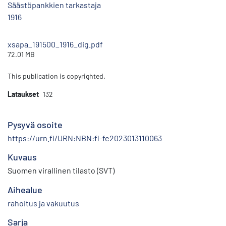
Säästöpankkien tarkastaja
1916
xsapa_191500_1916_dig.pdf
72.01 MB
This publication is copyrighted.
Lataukset
132
Pysyvä osoite
https://urn.fi/URN:NBN:fi-fe2023013110063
Kuvaus
Suomen virallinen tilasto (SVT)
Aihealue
rahoitus ja vakuutus
Sarja