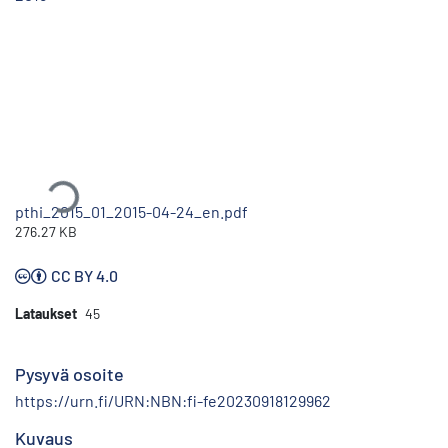
Ladataan...
pthi_2015_01_2015-04-24_en.pdf
276.27 KB
CC BY 4.0
Lataukset
45
Pysyvä osoite
https://urn.fi/URN:NBN:fi-fe20230918129962
Kuvaus