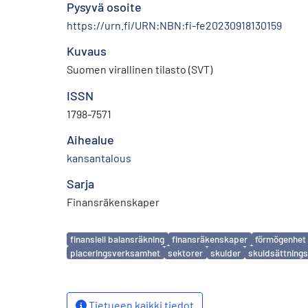
Pysyvä osoite
https://urn.fi/URN:NBN:fi-fe20230918130159
Kuvaus
Suomen virallinen tilasto (SVT)
ISSN
1798-7571
Aihealue
kansantalous
Sarja
Finansräkenskaper
Avainsanat
finansiell balansräkning
finansräkenskaper
förmögenhet
placeringsverksamhet
sektorer
skulder
skuldsättning
Tietueen kaikki tiedot