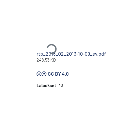
Ladataan...
rtp_2013_02_2013-10-09_sv.pdf
248.53 KB
CC BY 4.0
Lataukset
43