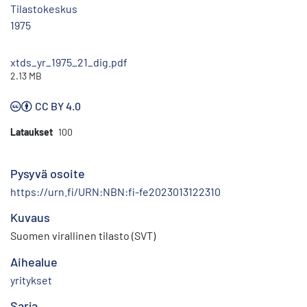
Tilastokeskus
1975
xtds_yr_1975_21_dig.pdf
2.13 MB
CC BY 4.0
Lataukset
100
Pysyvä osoite
https://urn.fi/URN:NBN:fi-fe2023013122310
Kuvaus
Suomen virallinen tilasto (SVT)
Aihealue
yritykset
Sarja