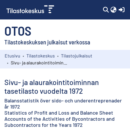
(c
OTOS
Tilastokeskuksen julkaisut verkossa
Etusivu
Tilastokeskus
Tilastojulkaisut
Kokoelmat
Sivu- ja alaurakointitoiminnan tasetilasto vuodelta 1972
Selaa
Sivu- ja alaurakointitoiminnan
tasetilasto vuodelta 1972
Balansstatistik över sido- och underentreprenader
år 1972
Statistics of Profit and Loss and Balance Sheet
Accounts of the Activities of Bycontractors and
Subcontractors for the Years 1972