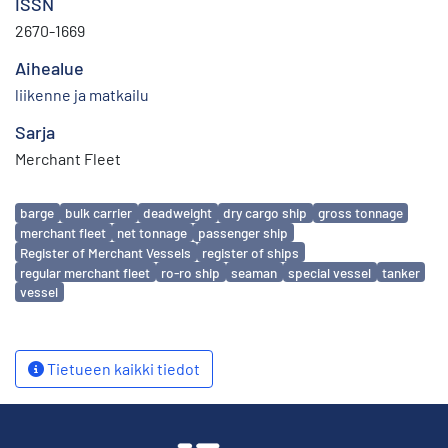
ISSN
2670-1669
Aihealue
liikenne ja matkailu
Sarja
Merchant Fleet
Avainsanat
barge
bulk carrier
deadweight
dry cargo ship
gross tonnage
merchant fleet
net tonnage
passenger ship
Register of Merchant Vessels
register of ships
regular merchant fleet
ro-ro ship
seaman
special vessel
tanker
vessel
Tietueen kaikki tiedot