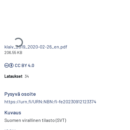
Ladataan...
klaiv_2019_2020-02-26_en.pdf
206.55 KB
CC BY 4.0
Lataukset
34
Pysyvä osoite
https://urn.fi/URN:NBN:fi-fe20230912123374
Kuvaus
Suomen virallinen tilasto (SVT)