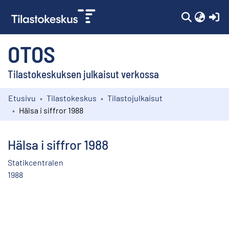
(c
OTOS
Tilastokeskuksen julkaisut verkossa
Etusivu
Tilastokeskus
Tilastojulkaisut
Kokoelmat
Hälsa i siffror 1988
Selaa
Hälsa i siffror 1988
Statikcentralen
1988