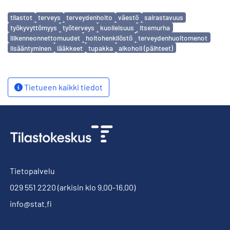
Avainsanat
tilastot
terveys
terveydenhoito
väestö
sairastavuus
työkyvyttömyys
työterveys
kuolleisuus
itsemurha
liikenneonnettomuudet
hoitohenkilöstö
terveydenhuoltomenot
lisääntyminen
lääkkeet
tupakka
alkoholi (päihteet)
Tietueen kaikki tiedot
Tietopalvelu
029 551 2220
(arkisin klo 9.00-16.00)
info@stat.fi