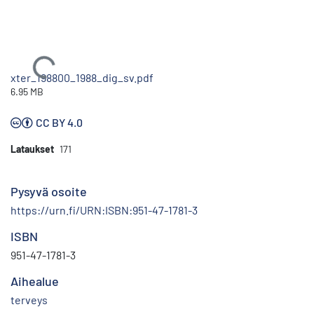
Ladataan...
xter_198800_1988_dig_sv.pdf
6.95 MB
CC BY 4.0
Lataukset
171
Pysyvä osoite
https://urn.fi/URN:ISBN:951-47-1781-3
ISBN
951-47-1781-3
Aihealue
terveys