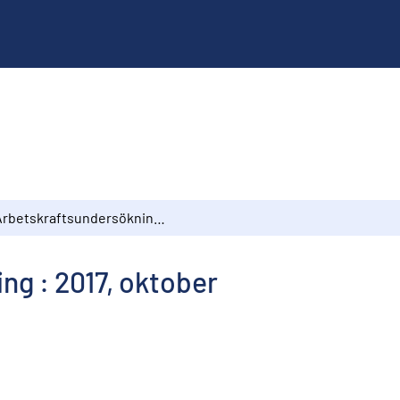
Arbetskraftsundersökning : 2017, oktober
g : 2017, oktober