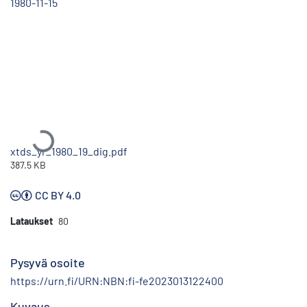
1980-11-15
Ladataan...
xtds_yr_1980_19_dig.pdf
387.5 KB
CC BY 4.0
Lataukset
80
Pysyvä osoite
https://urn.fi/URN:NBN:fi-fe2023013122400
Kuvaus