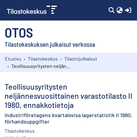
(c
OTOS
Tilastokeskuksen julkaisut verkossa
Etusivu
Tilastokeskus
Tilastojulkaisut
Kokoelmat
Teollisuusyritysten neljännesvuosittainen varastotilasto II 1980, ennakkotietoja
Selaa
Teollisuusyritysten
neljännesvuosittainen varastotilasto II
1980, ennakkotietoja
Industriföretagens kvartalsvisa lagerstatistik II 1980,
förhandsuppgifter
Tilastokeskus