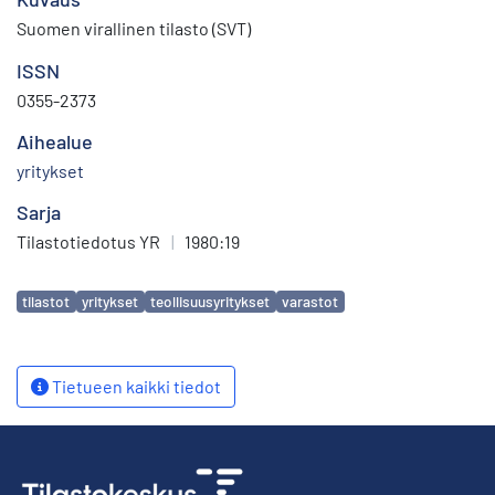
Suomen virallinen tilasto (SVT)
ISSN
0355-2373
Aihealue
yritykset
Sarja
Tilastotiedotus YR
|
1980:19
Avainsanat
tilastot
yritykset
teollisuusyritykset
varastot
Tietueen kaikki tiedot