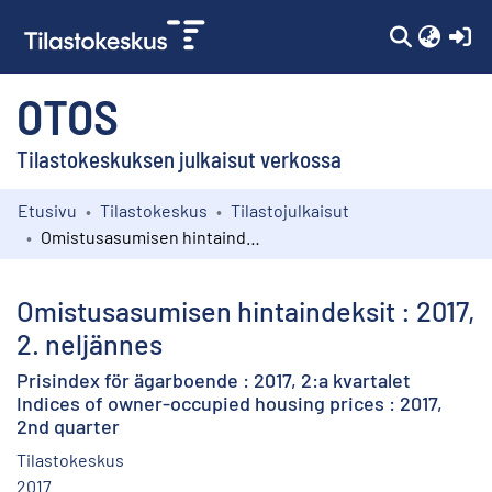
(c
OTOS
Tilastokeskuksen julkaisut verkossa
Etusivu
Tilastokeskus
Tilastojulkaisut
Kokoelmat
Omistusasumisen hintaindeksit : 2017, 2. neljännes
Selaa
Omistusasumisen hintaindeksit : 2017,
2. neljännes
Prisindex för ägarboende : 2017, 2:a kvartalet
Indices of owner-occupied housing prices : 2017,
2nd quarter
Tilastokeskus
2017