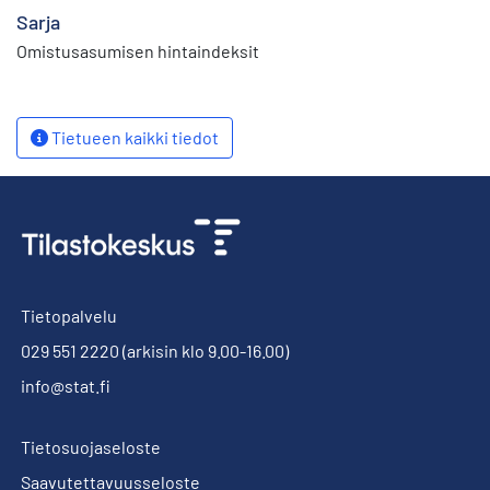
Sarja
Omistusasumisen hintaindeksit
Tietueen kaikki tiedot
Tietopalvelu
029 551 2220
(arkisin klo 9.00-16.00)
info@stat.fi
Tietosuojaseloste
Saavutettavuusseloste