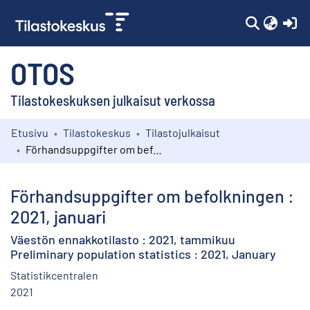
(c
OTOS
Tilastokeskuksen julkaisut verkossa
Etusivu
Tilastokeskus
Tilastojulkaisut
Kokoelmat
Förhandsuppgifter om befolkningen : 2021, januari
Selaa
Förhandsuppgifter om befolkningen :
2021, januari
Väestön ennakkotilasto : 2021, tammikuu
Preliminary population statistics : 2021, January
Statistikcentralen
2021