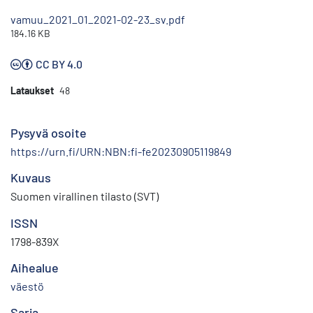
vamuu_2021_01_2021-02-23_sv.pdf
184.16 KB
CC BY 4.0
Lataukset
48
Pysyvä osoite
https://urn.fi/URN:NBN:fi-fe20230905119849
Kuvaus
Suomen virallinen tilasto (SVT)
ISSN
1798-839X
Aihealue
väestö
Sarja