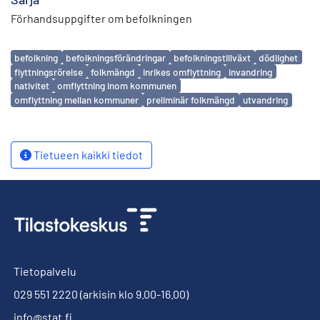
Förhandsuppgifter om befolkningen
Avainsanat
befolkning
befolkningsförändringar
befolkningstillväxt
dödlighet
flyttningsrörelse
folkmängd
inrikes omflyttning
invandring
nativitet
omflyttning inom kommunen
omflyttning mellan kommuner
preliminär folkmängd
utvandring
Tietueen kaikki tiedot
Tietopalvelu
029 551 2220
(arkisin klo 9.00-16.00)
info@stat.fi