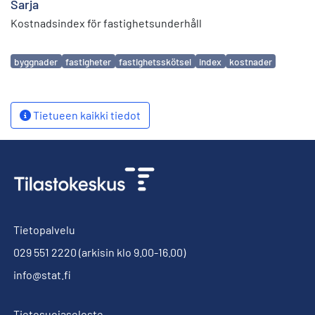
Sarja
Kostnadsindex för fastighetsunderhåll
Avainsanat
byggnader
fastigheter
fastighetsskötsel
index
kostnader
Tietueen kaikki tiedot
Tietopalvelu
029 551 2220
(arkisin klo 9.00-16.00)
info@stat.fi
Tietosuojaseloste