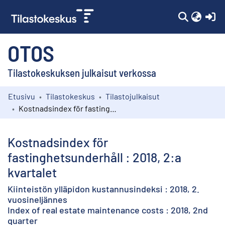
(c
OTOS
Tilastokeskuksen julkaisut verkossa
Etusivu
Tilastokeskus
Tilastojulkaisut
Kokoelmat
Kostnadsindex för fastinghetsunderhåll : 2018, 2:a kvartalet
Selaa
Kostnadsindex för
fastinghetsunderhåll : 2018, 2:a
kvartalet
Kiinteistön ylläpidon kustannusindeksi : 2018, 2.
vuosineljännes
Index of real estate maintenance costs : 2018, 2nd
quarter