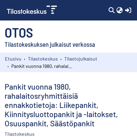
(c
OTOS
Tilastokeskuksen julkaisut verkossa
Etusivu
Tilastokeskus
Tilastojulkaisut
Kokoelmat
Pankit vuonna 1980, rahalaitosryhmittäisiä ennakkotietoja: Liikepankit, Kiinnitysluottopankit ja -laitokset, Osuuspankit, Säästöpankit
Selaa
Pankit vuonna 1980,
rahalaitosryhmittäisiä
ennakkotietoja: Liikepankit,
Kiinnitysluottopankit ja -laitokset,
Osuuspankit, Säästöpankit
Tilastokeskus