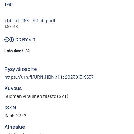
1981
xtds_rt_1981_40_dig.pdf
1.99 MB
CC BY 4.0
Lataukset
82
Pysyvä osoite
https://urn.fi/URN:NBN:fi-fe202301319637
Kuvaus
Suomen virallinen tilasto (SVT)
ISSN
0355-2322
Aihealue