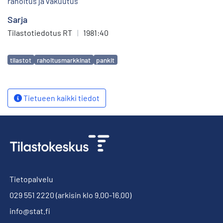
rahoitus ja vakuutus
Sarja
Tilastotiedotus RT
|
1981:40
Avainsanat
tilastot
rahoitusmarkkinat
pankit
Tietueen kaikki tiedot
Tietopalvelu
029 551 2220
(arkisin klo 9.00-16.00)
info@stat.fi