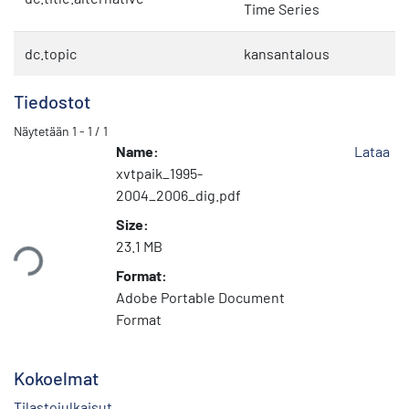
Time Series
dc.topic
kansantalous
Tiedostot
Näytetään
1 - 1 / 1
Name:
Lataa
xvtpaik_1995-
2004_2006_dig.pdf
Size:
taan...
23.1 MB
Format:
Adobe Portable Document
Format
Kokoelmat
Tilastojulkaisut