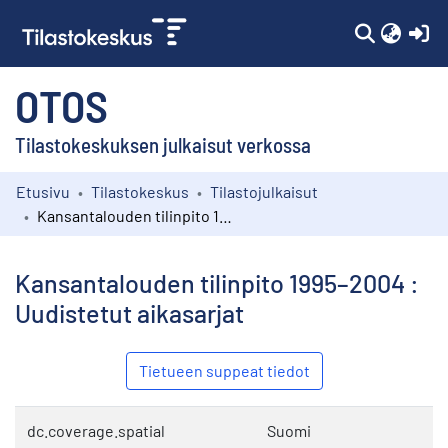
(c
OTOS
Tilastokeskuksen julkaisut verkossa
Etusivu
Tilastokeskus
Tilastojulkaisut
Kokoelmat
Kansantalouden tilinpito 1995–2004 : Uudistetut aikasarjat
Selaa
Kansantalouden tilinpito 1995–2004 :
Uudistetut aikasarjat
Tietueen suppeat tiedot
dc.coverage.spatial
Suomi