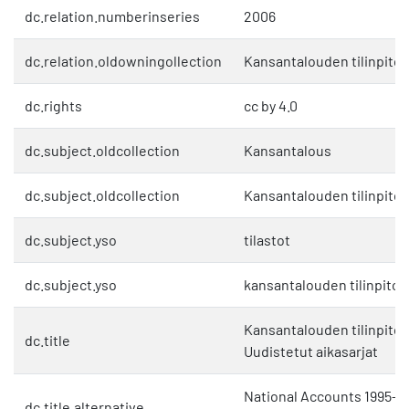
dc.relation.numberinseries
2006
dc.relation.oldowningollection
Kansantalouden tilinpito
dc.rights
cc by 4.0
dc.subject.oldcollection
Kansantalous
dc.subject.oldcollection
Kansantalouden tilinpito
dc.subject.yso
tilastot
dc.subject.yso
kansantalouden tilinpito
Kansantalouden tilinpito 
dc.title
Uudistetut aikasarjat
National Accounts 1995–2
dc.title.alternative