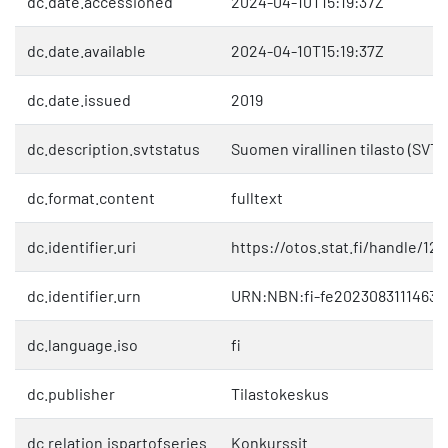
dc.date.accessioned
2024-04-10T15:19:37Z
dc.date.available
2024-04-10T15:19:37Z
dc.date.issued
2019
dc.description.svtstatus
Suomen virallinen tilasto (SVT)
dc.format.content
fulltext
dc.identifier.uri
https://otos.stat.fi/handle/12
dc.identifier.urn
URN:NBN:fi-fe20230831114638
dc.language.iso
fi
dc.publisher
Tilastokeskus
dc.relation.ispartofseries
Konkurssit