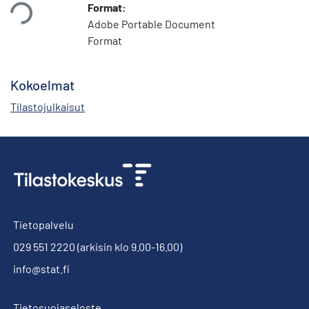
taan...
Format:
Adobe Portable Document
Format
Kokoelmat
Tilastojulkaisut
Tietopalvelu
029 551 2220
(arkisin klo 9.00-16.00)
info@stat.fi
Tietosuojaseloste