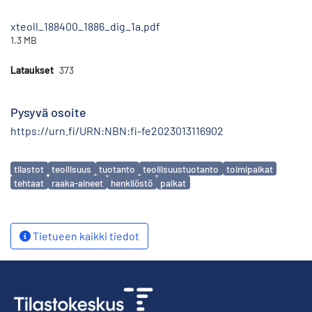
xteoll_188400_1886_dig_1a.pdf
1.3 MB
Lataukset
373
Pysyvä osoite
https://urn.fi/URN:NBN:fi-fe2023013116902
Avainsanat
tilastot
teollisuus
tuotanto
teollisuustuotanto
toimipaikat
tehtaat
raaka-aineet
henkilöstö
palkat
Tietueen kaikki tiedot