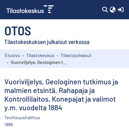
(c
OTOS
Tilastokeskuksen julkaisut verkossa
Etusivu
Tilastokeskus
Tilastojulkaisut
Kokoelmat
Vuoriviljelys, Geologinen tutkimus ja malmien etsintä, Rahapaja ja Kontrollilaitos, Konepajat ja valimot y.m. vuodelta 1884
Selaa
Vuoriviljelys, Geologinen tutkimus ja
malmien etsintä, Rahapaja ja
Kontrollilaitos, Konepajat ja valimot
y.m. vuodelta 1884
Teollisuushallitus
1886