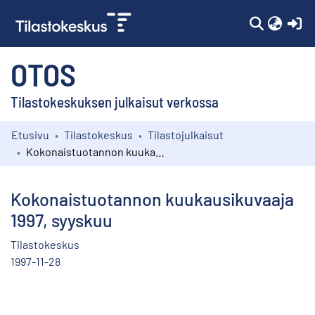
(c
OTOS
Tilastokeskuksen julkaisut verkossa
Etusivu
Tilastokeskus
Tilastojulkaisut
Kokoelmat
Kokonaistuotannon kuukausikuvaaja 1997, syyskuu
Selaa
Kokonaistuotannon kuukausikuvaaja
1997, syyskuu
Tilastokeskus
1997-11-28