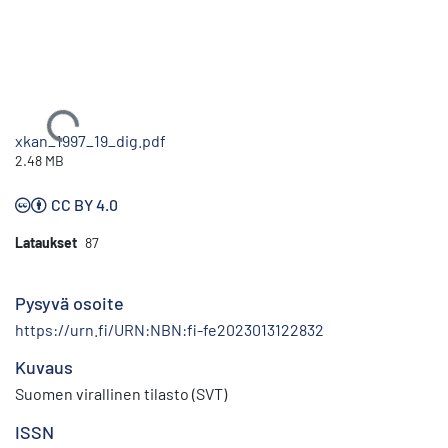
Ladataan...
xkan_1997_19_dig.pdf
2.48 MB
CC BY 4.0
Lataukset
87
Pysyvä osoite
https://urn.fi/URN:NBN:fi-fe2023013122832
Kuvaus
Suomen virallinen tilasto (SVT)
ISSN