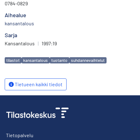
0784-0829
Aihealue
kansantalous
Sarja
Kansantalous
|
1997:19
Avainsanat
tilastot
kansantalous
tuotanto
suhdannevaihtelut
Tietueen kaikki tiedot
Tietopalvelu