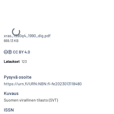
Ladataan...
xras_1990q4_1990_dig.pdf
669.13 KB
CC BY 4.0
Lataukset
123
Pysyvä osoite
https://urn.fi/URN:NBN:fi-fe2023013118480
Kuvaus
Suomen virallinen tilasto (SVT)
ISSN