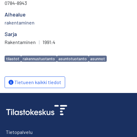
0784-8943
Aihealue
rakentaminen
Sarja
Rakentaminen
|
1991:4
Avainsanat
tilastot
rakennustuotanto
asuntotuotanto
asunnot
Tietueen kaikki tiedot
Tietopalvelu