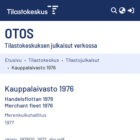
(c
OTOS
Tilastokeskuksen julkaisut verkossa
Etusivu
Tilastokeskus
Tilastojulkaisut
Kokoelmat
Kauppalaivasto 1976
Selaa
Kauppalaivasto 1976
Handelsflottan 1976
Merchant fleet 1976
Merenkulkuhallitus
1977
xklaiv_197600_1977_dig.pdf