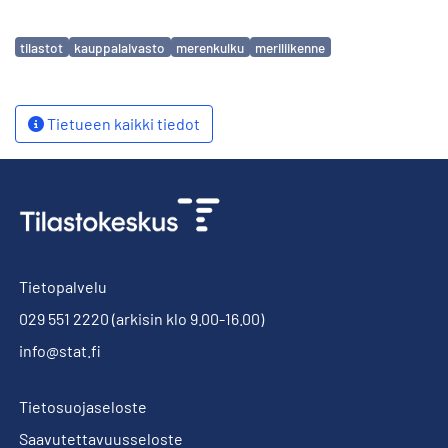
Avainsanat
tilastot
kauppalaivasto
merenkulku
meriliikenne
Tietueen kaikki tiedot
Tietopalvelu
029 551 2220
(arkisin klo 9.00-16.00)
info@stat.fi
Tietosuojaseloste
Saavutettavuusseloste