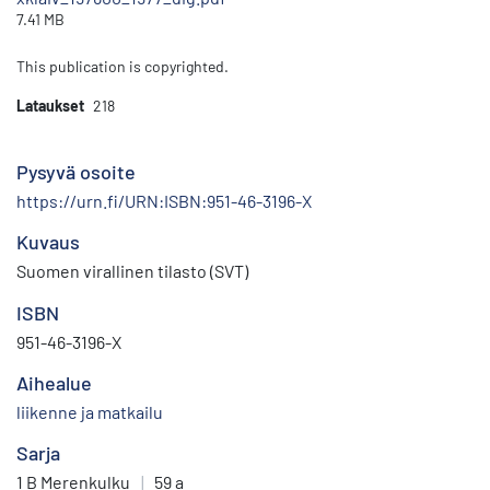
7.41 MB
This publication is copyrighted.
Lataukset
218
Pysyvä osoite
https://urn.fi/URN:ISBN:951-46-3196-X
Kuvaus
Suomen virallinen tilasto (SVT)
ISBN
951-46-3196-X
Aihealue
liikenne ja matkailu
Sarja
1 B Merenkulku
|
59 a