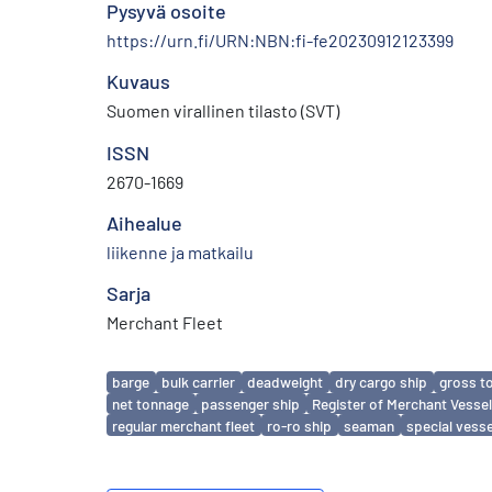
Pysyvä osoite
https://urn.fi/URN:NBN:fi-fe20230912123399
Kuvaus
Suomen virallinen tilasto (SVT)
ISSN
2670-1669
Aihealue
liikenne ja matkailu
Sarja
Merchant Fleet
Avainsanat
barge
bulk carrier
deadweight
dry cargo ship
gross t
net tonnage
passenger ship
Register of Merchant Vesse
regular merchant fleet
ro-ro ship
seaman
special vesse