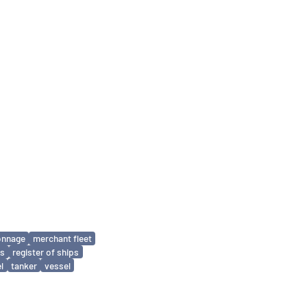
onnage
merchant fleet
ls
register of ships
l
tanker
vessel