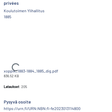
privées
Koulutoimen Ylihallitus
1885
Ladataan...
xoppik_1883-1884_1885_dig.pdf
836.52 KB
Lataukset
205
Pysyvä osoite
https://urn.fi/URN:NBN:fi-fe2023013114800