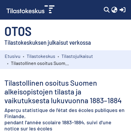
(c
OTOS
Tilastokeskuksen julkaisut verkossa
Etusivu
Tilastokeskus
Tilastojulkaisut
Kokoelmat
Tilastollinen osoitus Suomen alkeisopistojen tilasta ja vaikutuksesta lukuvuonna 1883–1884
Selaa
Tilastollinen osoitus Suomen
alkeisopistojen tilasta ja
vaikutuksesta lukuvuonna 1883–1884
Aperçu statistique de l'état des écoles publiques en
Finlande,
pendant l'année scolaire 1883–1884, suivi d'une
notice sur les écoles