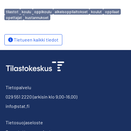
Avainsanat
tilastot
koulu
oppikoulu
alkeisoppilaitokset
koulut
oppilaat
opettajat
kustannukset
Tietueen kaikki tiedot
Tietopalvelu
029 551 2220
(arkisin klo 9.00-16.00)
info@stat.fi
Tietosuojaseloste