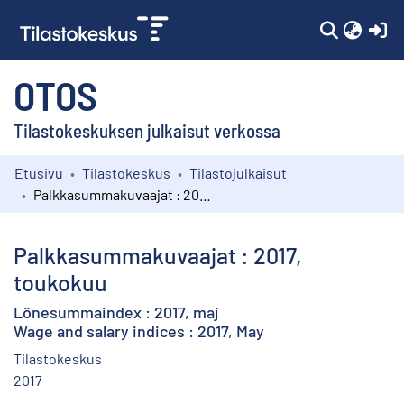
(c
OTOS
Tilastokeskuksen julkaisut verkossa
Etusivu
Tilastokeskus
Tilastojulkaisut
Kokoelmat
Palkkasummakuvaajat : 2017, toukokuu
Selaa
Palkkasummakuvaajat : 2017,
toukokuu
Lönesummaindex : 2017, maj
Wage and salary indices : 2017, May
Tilastokeskus
2017