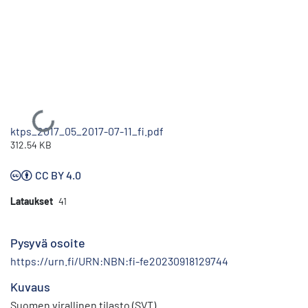
Ladataan...
ktps_2017_05_2017-07-11_fi.pdf
312.54 KB
CC BY 4.0
Lataukset
41
Pysyvä osoite
https://urn.fi/URN:NBN:fi-fe20230918129744
Kuvaus
Suomen virallinen tilasto (SVT)