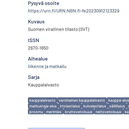
Pysyvä osoite
https://urn.fi/URN:NBN:fi-fe20230912123329
Kuvaus
Suomen virallinen tilasto (SVT)
ISSN
2670-1650
Aihealue
liikenne ja matkailu
Sarja
Kauppalaivasto
Avainsanat
kauppalaivasto
varsinainen kauppalaivasto
kauppa-alus
matkustaja-alus
irtolastialus
kuivalastialus
säiliöalus
proomu
merimies
bruttovetoisuus
nettovetoisuus
ka