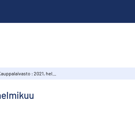
Kauppalaivasto : 2021, helmikuu
helmikuu