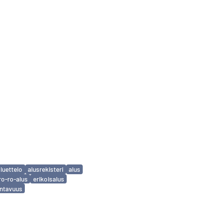
luettelo
alusrekisteri
alus
ro-ro-alus
erikoisalus
ntavuus