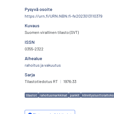
Pysyvä osoite
https://urn.fi/URN:NBN:fi-fe2023013110379
Kuvaus
Suomen virallinen tilasto (SVT)
ISSN
0355-2322
Aihealue
rahoitus ja vakuutus
Sarja
Tilastotiedotus RT
|
1976:33
Avainsanat
tilastot
rahoitusmarkkinat
pankit
kiinnitysluottolaitoks