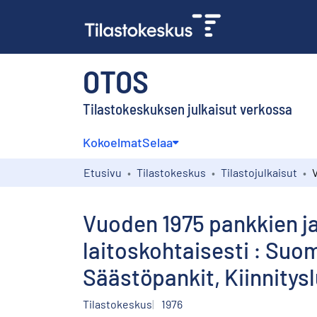
OTOS
Tilastokeskuksen julkaisut verkossa
Kokoelmat
Selaa
Etusivu
Tilastokeskus
Tilastojulkaisut
Vuoden 1975 pankkien ja 
laitoskohtaisesti : Suo
Säästöpankit, Kiinnitysl
Tilastokeskus
1976