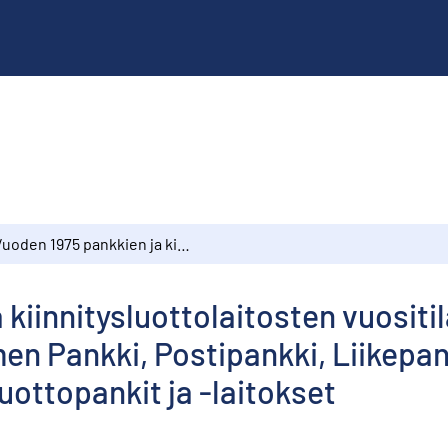
Vuoden 1975 pankkien ja kiinnitysluottolaitosten vuositilaston tietoja pankki- ja laitoskohtaisesti : Suomen Pankki, Postipankki, Liikepankit, Osuuspankit, Säästöpankit, Kiinnitysluottopankit ja -laitokset
kiinnitysluottolaitosten vuositil
men Pankki, Postipankki, Liikepan
uottopankit ja -laitokset