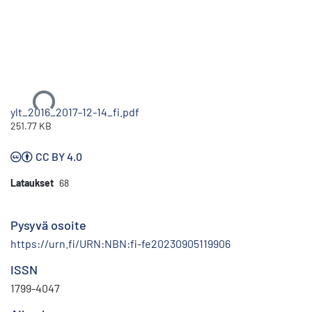
Ladataan...
ylt_2016_2017-12-14_fi.pdf
251.77 KB
CC BY 4.0
Lataukset
68
Pysyvä osoite
https://urn.fi/URN:NBN:fi-fe20230905119906
ISSN
1799-4047