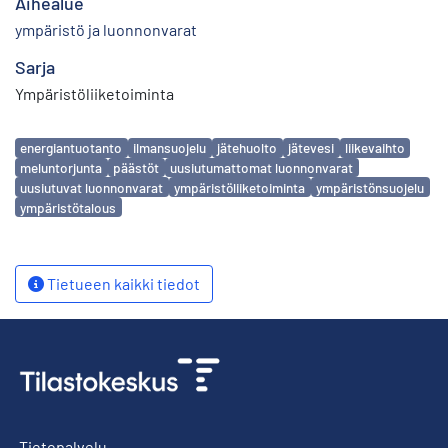
Aihealue
ympäristö ja luonnonvarat
Sarja
Ympäristöliiketoiminta
Avainsanat
energiantuotanto
ilmansuojelu
jätehuolto
jätevesi
liikevaihto
meluntorjunta
päästöt
uusiutumattomat luonnonvarat
uusiutuvat luonnonvarat
ympäristöliiketoiminta
ympäristönsuojelu
ympäristötalous
Tietueen kaikki tiedot
Tietopalvelu