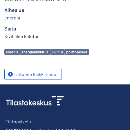
Aihealue
energia
Sarja
Kivihiilen kulutus
Avainsanat
energia
energiankulutus
kivihiili
polttoaineet
Tietueen kaikki tiedot
Tietopalvelu