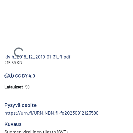
Ladataan...
kivih_2018_12_2019-01-31_fi.pdf
215.59 KB
CC BY 4.0
Lataukset
50
Pysyvä osoite
https://urn.fi/URN:NBN:fi-fe20230912123580
Kuvaus
Suomen virallinen tilasto (SVT)