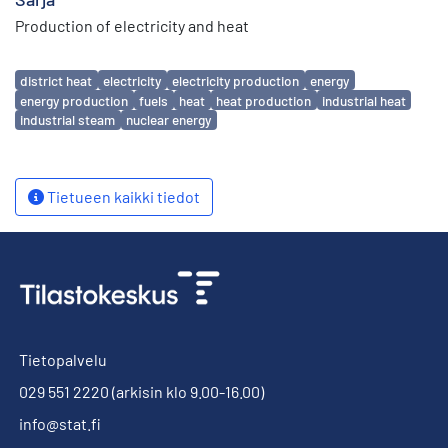
Production of electricity and heat
Avainsanat
district heat
electricity
electricity production
energy
energy production
fuels
heat
heat production
industrial heat
industrial steam
nuclear energy
Tietueen kaikki tiedot
Tietopalvelu
029 551 2220
(arkisin klo 9.00-16.00)
info@stat.fi