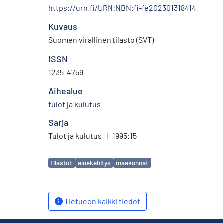
https://urn.fi/URN:NBN:fi-fe202301318414
Kuvaus
Suomen virallinen tilasto (SVT)
ISSN
1235-4759
Aihealue
tulot ja kulutus
Sarja
Tulot ja kulutus
|
1995:15
Avainsanat
tilastot
aluekehitys
maakunnat
Tietueen kaikki tiedot