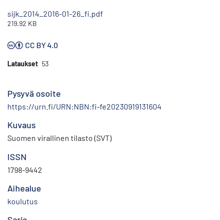
sijk_2014_2016-01-26_fi.pdf
219.92 KB
CC BY 4.0
Lataukset
53
Pysyvä osoite
https://urn.fi/URN:NBN:fi-fe20230919131604
Kuvaus
Suomen virallinen tilasto (SVT)
ISSN
1798-9442
Aihealue
koulutus
Sarja