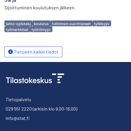
Sijoittuminen koulutuksen jälkeen
Avainsanat
jatko-opiskelu
koulutus
tutkinnon suorittaneet
työllisyys
työmarkkinat
työttömyys
Tietueen kaikki tiedot
Tietopalvelu
029 551 2220
(arkisin klo 9.00-16.00)
info@stat.fi