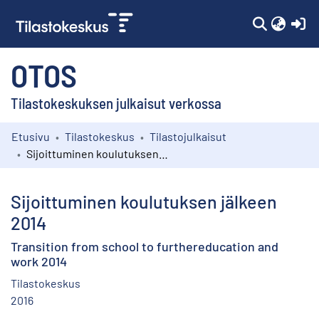
(c
OTOS
Tilastokeskuksen julkaisut verkossa
Etusivu
Tilastokeskus
Tilastojulkaisut
Kokoelmat
Sijoittuminen koulutuksen jälkeen 2014
Selaa
Sijoittuminen koulutuksen jälkeen
2014
Transition from school to furthereducation and
work 2014
Tilastokeskus
2016