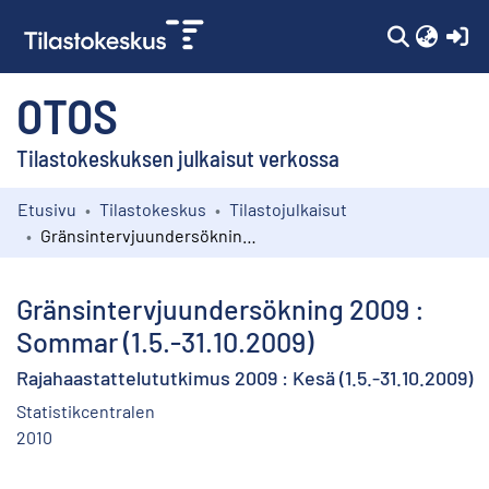
(c
OTOS
Tilastokeskuksen julkaisut verkossa
Etusivu
Tilastokeskus
Tilastojulkaisut
Kokoelmat
Gränsintervjuundersökning 2009 : Sommar (1.5.-31.10.2009)
Selaa
Gränsintervjuundersökning 2009 :
Sommar (1.5.-31.10.2009)
Rajahaastattelututkimus 2009 : Kesä (1.5.-31.10.2009)
Statistikcentralen
2010