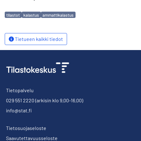
Avainsanat
tilastot
kalastus
ammattikalastus
Tietueen kaikki tiedot
Tietopalvelu
029 551 2220
(arkisin klo 9.00-16.00)
info@stat.fi
Tietosuojaseloste
Saavutettavuusseloste