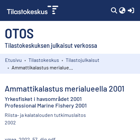
(c
OTOS
Tilastokeskuksen julkaisut verkossa
Etusivu
Tilastokeskus
Tilastojulkaisut
Kokoelmat
Ammattikalastus merialueella 2001
Selaa
Ammattikalastus merialueella 2001
Yrkesfisket i havsområdet 2001
Professional Marine Fishery 2001
Riista- ja kalatalouden tutkimuslaitos
2002
xmaa_2002_57_dig.pdf