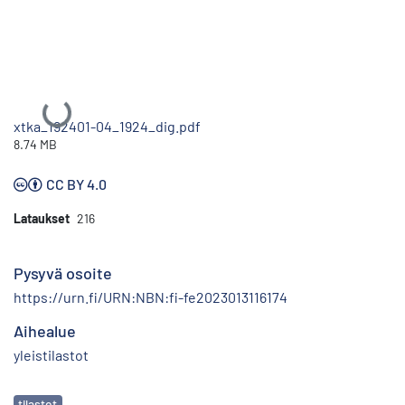
Ladataan...
xtka_192401-04_1924_dig.pdf
8.74 MB
CC BY 4.0
Lataukset
216
Pysyvä osoite
https://urn.fi/URN:NBN:fi-fe2023013116174
Aihealue
yleistilastot
Avainsanat
tilastot