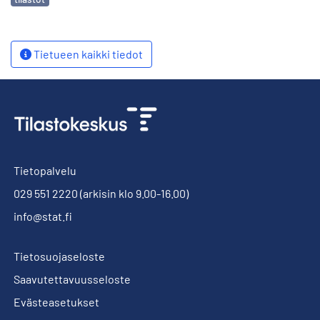
Tietueen kaikki tiedot
Tietopalvelu
029 551 2220
(arkisin klo 9.00-16.00)
info@stat.fi
Tietosuojaseloste
Saavutettavuusseloste
Evästeasetukset