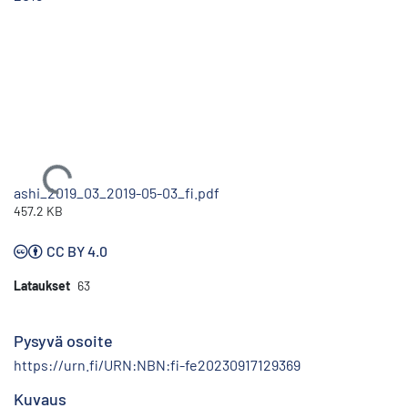
Ladataan...
ashi_2019_03_2019-05-03_fi.pdf
457.2 KB
CC BY 4.0
Lataukset
63
Pysyvä osoite
https://urn.fi/URN:NBN:fi-fe20230917129369
Kuvaus