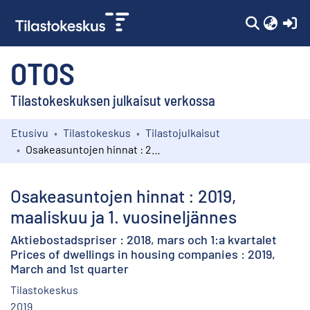
(c
OTOS
Tilastokeskuksen julkaisut verkossa
Etusivu
Tilastokeskus
Tilastojulkaisut
Kokoelmat
Osakeasuntojen hinnat : 2019, maaliskuu ja 1. vuosineljännes
Selaa
Osakeasuntojen hinnat : 2019,
maaliskuu ja 1. vuosineljännes
Aktiebostadspriser : 2018, mars och 1:a kvartalet
Prices of dwellings in housing companies : 2019,
March and 1st quarter
Tilastokeskus
2019