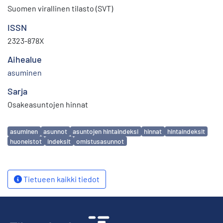
Suomen virallinen tilasto (SVT)
ISSN
2323-878X
Aihealue
asuminen
Sarja
Osakeasuntojen hinnat
Avainsanat
asuminen
asunnot
asuntojen hintaindeksi
hinnat
hintaindeksit
huoneistot
indeksit
omistusasunnot
Tietueen kaikki tiedot