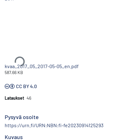
Ladataan...
kvaa_2017_05_2017-05-05_en.pdf
587.66 KB
CC BY 4.0
Lataukset
46
Pysyvä osoite
https://urn.fi/URN:NBN:fi-fe20230914125293
Kuvaus