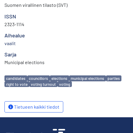
Suomen virallinen tilasto (SVT)
ISSN
2323-1114
Aihealue
vaalit
Sarja
Municipal elections
Avainsanat
candidates
councillors
elections
municipal elections
parties
right to vote
voting turnout
voting
Tietueen kaikki tiedot